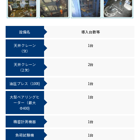
設備名
導入台数等
天井クレーン
1台
（5t）
天井クレーン
2台
（2.9t）
油圧プレス（100t)
1台
大型ベアリングヒ
1台
ーター（最大
Φ400)
精密計測機器
1台
負荷試験機
1台