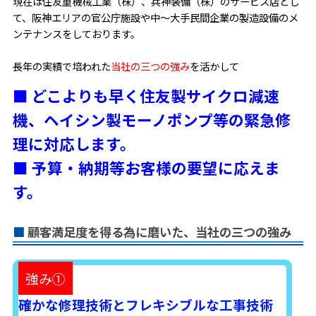
現在は
住友重機械工業（株）、兵神装備（株）のサービス店
とし
て、阪神エリアの官公庁施設や中～大手民間企業の製造設備のメ
ンテナンスをしております。
長年の実績で培われた
当社の三つの強み
を活かして
■ どこよりも早く住友製サイクロ減速
機、ヘイシン製モーノポンプ等の緊急修
理に対応します。
■ 予算・納期等お客様の要望に応えま
す。
顧客満足度を得る為に磨いた、当社の三つの強み
強み①
確かな修理技術とフレキシブルな工事技術