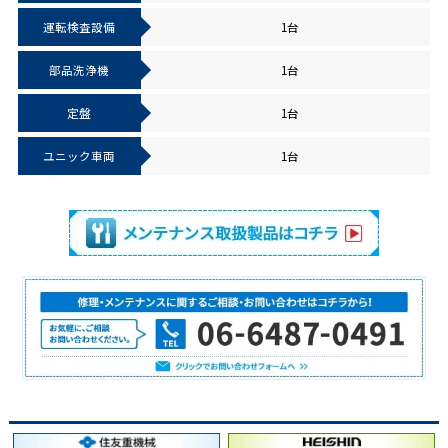
運転検査設備
1台
部品洗浄機
1台
定盤
1台
ユニック車両
1台